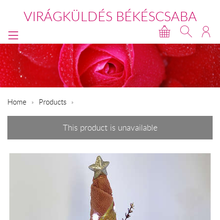
VIRÁGKÜLDÉS BÉKÉSCSABA
Home
Products
This product is unavailable