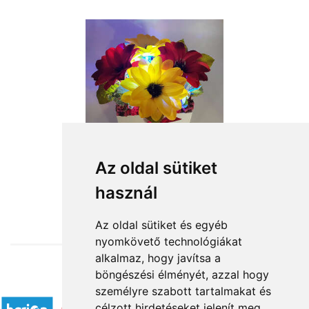
Az oldal sütiket
használ
from HUF11,680
Az oldal sütiket és egyéb
nyomkövető technológiákat
alkalmaz, hogy javítsa a
böngészési élményét, azzal hogy
Accepted payment methods
személyre szabott tartalmakat és
célzott hirdetéseket jelenít meg,